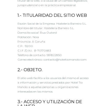
titular de la web, o a causa de un cambio legislativo,
jurisprudencial o en la práctica empresarial.
1.- TITULARIDAD DEL SITIO WEB
Razón Social de la Empresa: Hostelería Barreiro S.L.
Nombre del titular: Hosteleria Barreiro S.L.
Domicilio social: Rua Outonil
Población: Noia
Provincia: A Coruña
C.P.: 15200
C.I.F./D.N.I.: B-70170683
Teléfono de contacto: 981822850
Correo electrónico: contacto@hoteltiomanolo.com
2.- OBJETO.
El sitio web facilita a los usuarios del mismo el acceso
a información y servicios prestados por Hotel Tio
Manolo a aquellas personas u organizaciones
interesadas en los mismos.
3.- ACCESO Y UTILIZACIÓN DE