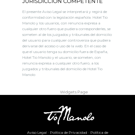
JURISDICCIÓN COMPETENTE
El presente Aviso Legal se interpretará y regirá de
conformidad con la legislación española. Hotel Tio
Manolo y los usuarios, con renuncia expresa a
cualquier otro fuero que pudiera corresponderles, se
someten al de los juzgados y tribunales del domicilio
del usuario para cualquier controversia que pudiera
derivarse del acceso o uso de la web. En el caso de
que el usuario tenga su domicilio fuera de España,
Hotel Tio Manolo y el usuario, se someten, con
renuncia expresa a cualquier otro fuero, a los
juzgados y tribunales del domicilio de Hotel Tio
Manolo
The sidebar you added has no widgets. Please
add some from the
Widgets Page
Aviso Legal
-
Política de Privacidad
-
Política de