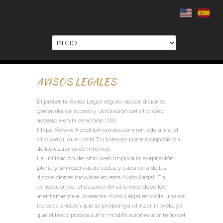
.
AVISOS LEGALES
El presente Aviso Legal regula las condiciones
generales de acceso y utilización del sitio web
accesible en la dirección URL
https://www.hoteltiomanolo.com (en adelante, el
sitio web), que Hotel Tio Manolo pone a disposición
de los usuarios de Internet.
La utilización del sitio web implica la aceptación
plena y sin reservas de todas y cada una de las
disposiciones incluidas en este Aviso Legal. En
consecuencia, el usuario del sitio web debe leer
atentamente el presente Aviso Legal en cada una de
las ocasiones en que se proponga utilizar la web, ya
que el texto podría sufrir modificaciones a criterio del