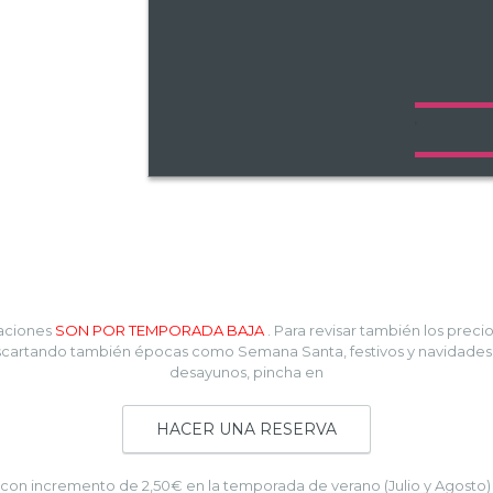
taciones
SON POR TEMPORADA BAJA
. Para revisar también los preci
cartando también épocas como Semana Santa, festivos y navidades, y
desayunos, pincha en
HACER UNA RESERVA
y con incremento de 2,50€ en la temporada de verano (Julio y Agost