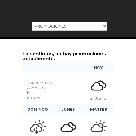
.
Lo sentimos, no hay promociones
actualmente.
HOY
7 PRONÓSTICO
CAMBIAR A
F°
Noia, ES
24.88
°C
DOMINGO
LUNES
MARTES