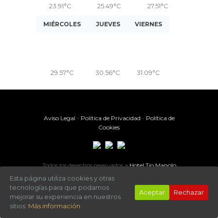
23.91
°C
25.49
°C
27.51
°C
MIÉRCOLES
JUEVES
VIERNES
29.57
°C
30.56
°C
31.09
°C
Aviso Legal
-
Política de Privacidad
-
Política de
Cookies
Todos los derechos reservados a
Hotel Tío Manolo
Esta página utiliza cookies y otras
tecnologías para que podamos
Aceptar
Rechazar
mejorar su experiencia en nuestros
sitios:
Más información.