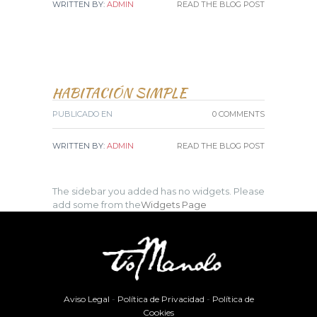
WRITTEN BY:
ADMIN
READ THE BLOG POST
HABITACIÓN SIMPLE
PUBLICADO EN
0 COMMENTS
WRITTEN BY:
ADMIN
READ THE BLOG POST
The sidebar you added has no widgets. Please
add some from the
Widgets Page
Aviso Legal
-
Política de Privacidad
-
Política de
Cookies