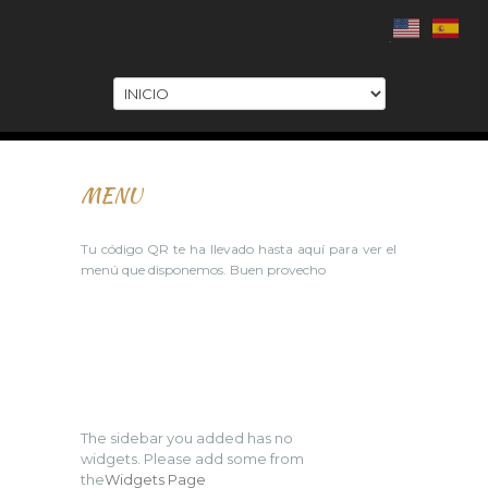
.
MENU
Tu código QR te ha llevado hasta aquí para ver el
menú que disponemos. Buen provecho
The sidebar you added has no
widgets. Please add some from
the
Widgets Page