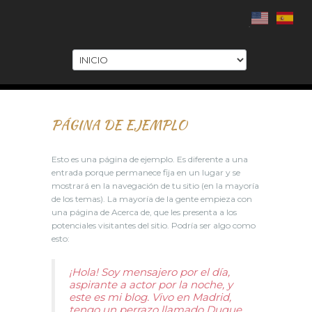
.
PÁGINA DE EJEMPLO
Esto es una página de ejemplo. Es diferente a una
entrada porque permanece fija en un lugar y se
mostrará en la navegación de tu sitio (en la mayoría
de los temas). La mayoría de la gente empieza con
una página de Acerca de, que les presenta a los
potenciales visitantes del sitio. Podría ser algo como
esto:
¡Hola! Soy mensajero por el día,
aspirante a actor por la noche, y
este es mi blog. Vivo en Madrid,
tengo un perrazo llamado Duque