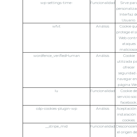
wp-settings-time-
Funcionalidad
Sirve par
personalizar
Interfaz d
Usuario.
wfvt
Análisis
Cookie qu
protege el si
Web cont
ataques
maliciosos
wordfence_verifiedHuman
Análisis
Cookie
utilizada p
ofrecer
seguridad 
navegar en
página We
lu
Funcionalidad
Cookie de
servicio soc
facebook
cdp-cookies-plugin-wp
Análisis
Aceptación
instalación
cookies.
__stripe_mid
Funcionalidad
Desconoce
el origen de