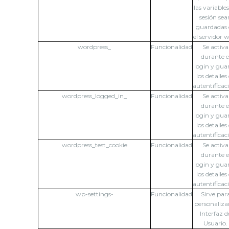
las variable
sesión sea
guardadas 
el servidor 
wordpress_
Funcionalidad
Se activa
durante e
login y gua
los detalles
autentificac
wordpress_logged_in_
Funcionalidad
Se activa
durante e
login y gua
los detalles
autentificac
wordpress_test_cookie
Funcionalidad
Se activa
durante e
login y gua
los detalles
autentificac
wp-settings-
Funcionalidad
Sirve par
personalizar
Interfaz d
Usuario.