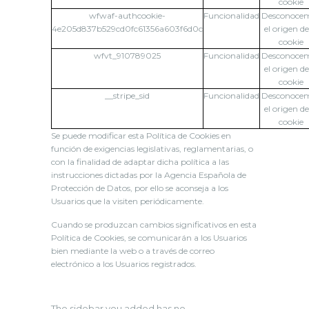
cookie
wfwaf-authcookie-
Funcionalidad
Desconoce
4e205d837b529cd0fc61356a603f6d0c
el origen de
cookie
wfvt_910789025
Funcionalidad
Desconoce
el origen de
cookie
__stripe_sid
Funcionalidad
Desconoce
el origen de
cookie
Se puede modificar esta Política de Cookies en
función de exigencias legislativas, reglamentarias, o
con la finalidad de adaptar dicha política a las
instrucciones dictadas por la Agencia Española de
Protección de Datos, por ello se aconseja a los
Usuarios que la visiten periódicamente.
Cuando se produzcan cambios significativos en esta
Política de Cookies, se comunicarán a los Usuarios
bien mediante la web o a través de correo
electrónico a los Usuarios registrados.
The sidebar you added has no