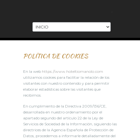
.
POLÍTICA DE COOKIES
En la web
https://www.hoteltiomanolo.com
utilizamos cookies para facilitar la relación de los
visitantes con nuestro contenido y para permitir
elaborar estadísticas sobre las visitantes que
recibimos.
En cumplimiento de la Directiva 2009/136/CE,
desarrollada en nuestro ordenamiento por el
apartado segundo del artículo 22 de la Ley de
Servicios de Sociedad de la Información, siguiendo las
directrices de la Agencia Española de Protección de
Datos, procedemos a informarle detalladamente del