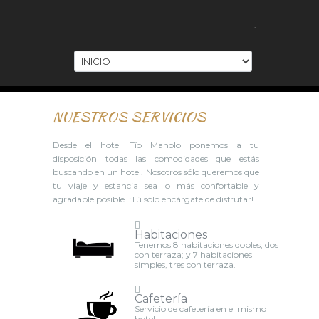
.
NUESTROS SERVICIOS
Desde el hotel Tío Manolo ponemos a tu
disposición todas las comodidades que estás
buscando en un hotel. Nosotros sólo queremos que
tu viaje y estancia sea lo más confortable y
agradable posible. ¡Tú sólo encárgate de disfrutar!
Habitaciones
Tenemos 8 habitaciones dobles, dos
con terraza; y 7 habitaciones
simples, tres con terraza.
Cafetería
Servicio de cafetería en el mismo
hotel.