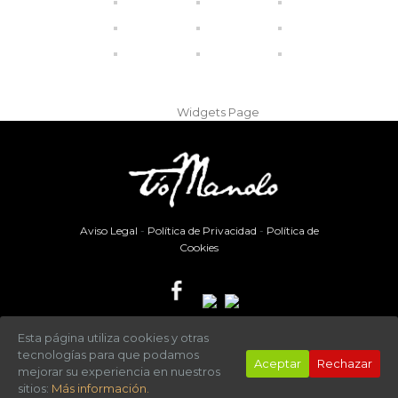
The sidebar you added has no widgets. Please
add some from the
Widgets Page
Aviso Legal
-
Política de Privacidad
-
Política de
Cookies
Esta página utiliza cookies y otras
Todos los derechos reservados a
Hotel Tío Manolo
tecnologías para que podamos
Aceptar
Rechazar
mejorar su experiencia en nuestros
sitios:
Más información.