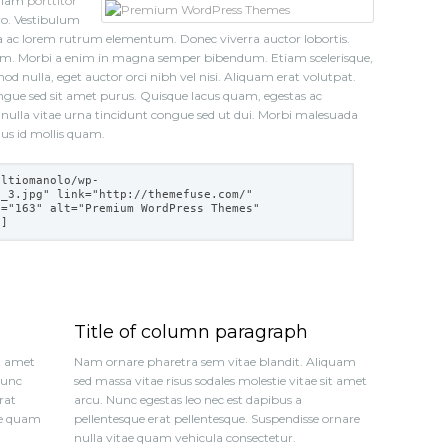
 diam
porttitor
bero. Vestibulum
ac lorem rutrum elementum. Donec viverra auctor lobortis.
issim. Morbi a enim in magna semper bibendum. Etiam scelerisque,
d nulla, eget auctor orci nibh vel nisi. Aliquam erat volutpat.
ngue sed sit amet purus. Quisque lacus quam, egestas ac
isis nulla vitae urna tincidunt congue sed ut dui. Morbi malesuada
us id mollis quam.
eltiomanolo/wp-
e_3.jpg
" link="
http://themefuse.com/
"
t="163" alt="Premium WordPress Themes"
"]
Title of column paragraph
t amet
Nam ornare pharetra sem vitae blandit. Aliquam
Nunc
sed massa vitae risus sodales molestie vitae sit amet
rat
arcu. Nunc egestas leo nec est dapibus a
ae quam
pellentesque erat pellentesque. Suspendisse ornare
nulla vitae quam vehicula consectetur.