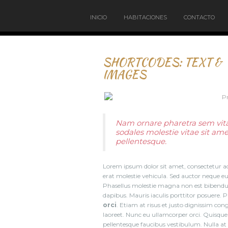
INICIO
HABITACIONES
CONTACTO
SHORTCODES: TEXT &
IMAGES
Nam ornare pharetra sem vita
sodales molestie vitae sit am
pellentesque.
Lorem ipsum dolor sit amet, consectetur ad
erat molestie vehicula. Sed auctor neque eu 
Phasellus molestie magna non est bibendum
dapibus. Mauris iaculis porttitor posuere. 
orci
. Etiam at risus et justo dignissim co
laoreet. Nunc eu ullamcorper orci. Quisque 
pellentesque faucibus vestibulum. Nulla at nu