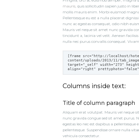
Fringilla, orci ac euismod semper, magna
mauris
, quis sollicitudin sapien justo in li
mollis mauris enim. Morbi euismod magna 
Pellentesque eu est a nulla placerat dign
nunc ac egestas consequat, odio nibh euismo
Mauris vel neque sit amet nunc gravida co
tincidunt a, lacinia vel velit. Aenean facil
nulla nec purus convallis consequat. Vivam
[frame src="
http://localhost/hot
content/uploads/2013/11/tab_imag
target="_self" width="273" heigh
align="right" prettyphoto="false
Columns inside text:
Title of column paragraph
Aliquam erat volutpat. Mauris vel neque si
nunc gravida congue sed sit amet purus. 
egestas leo nec est dapibus a pellentesque e
pellentesque. Suspendisse ornare nulla vit
vehicula consectetur.