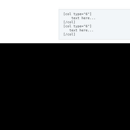
[col type="6"]
text here...
[/col]
[col type="6"]
text here...
[/col]