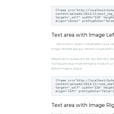
[frame src="
http://localhost/hot
content/uploads/2013/11/post_img
target="_self" width="520" heigh
align="center" prettyphoto="fals
Text area with Image Lef
Nemo enim ipsam voluptatem quia volup
magni dolores eos qui ratione voluptatem se
Neque porro quisquam est, qui dolorem ipsum
numquam eius modi tempora incidunt ut 
dolore magna aliqua.
[frame src="
http://localhost/hot
content/uploads/2013/11/room_sma
target="_self" width="220" heigh
align="left" prettyphoto="false"
Text area with Image Rig