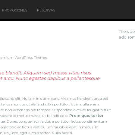
PROMOCIONES
RESERVAS
The sid
add som
e blandit. Aliquam sed massa vitae risus
et arcu. Nunc egestas dapibus a pellentesque
ipiscing elit. Nullam in dui mauris. Vivamus hendrerit arcu sed
tellus rhoncus ut eleifend nibh porttitor. Ut in nulla enim.
 non venenatis nisl tempor. Suspendisse dictum feugiat nisl ut
Praesent id metus massa, ut blandit odio.
Proin quis tortor
ngue. Donec congue lacinia dui, a porttitor lectus condimentum
eget odio ac lectus vestibulum faucibus eget in metus. In
lla justo, eget luctus tortor. Nulla facilisi.