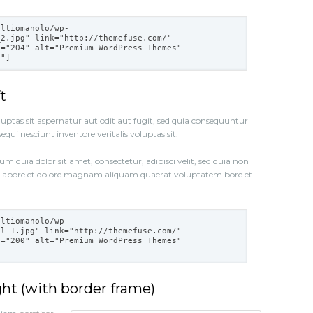
eltiomanolo/wp-
_2.jpg
" link="
http://themefuse.com/
"
t="204" alt="Premium WordPress Themes"
e"]
t
tas sit aspernatur aut odit aut fugit, sed quia consequuntur
qui nesciunt inventore veritalis voluptas sit.
 quia dolor sit amet, consectetur, adipisci velit, sed quia non
labore et dolore magnam aliquam quaerat voluptatem bore et
eltiomanolo/wp-
ll_1.jpg
" link="
http://themefuse.com/
"
t="200" alt="Premium WordPress Themes"
]
ht (with border frame)