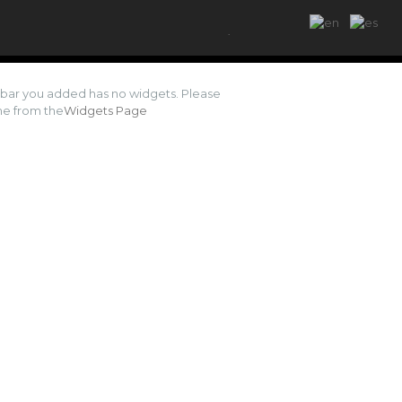
.
ebar you added has no widgets. Please
e from the
Widgets Page