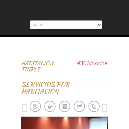
.
HABITACIÓN
€100/noche
TRIPLE
SERVICIOS POR
HABITACIÓN